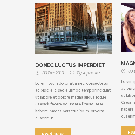
MAGN
DONEC LUCTUS IMPERDIET
03 
03 Dec 2013
By
superuser
Lorem i
Lorem ipsum dolor sit amet, consectetur
adipisi
adipisici elit, sed eiusmod tempor incidunt
ut labo
ut labore et dolore magna aliqua. Idque
Caesari
Caesaris facere voluntate liceret: sese
habere.
habere. Magna pars studiorum, prodita
quaerimu
quaerimus....
Re
Read More