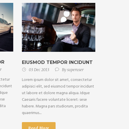
OR
EIUSMOD TEMPOR INCIDUNT
r
03 Dec 2013
By
superuser
ctetur
Lorem ipsum dolor sit amet, consectetur
incidunt
adipisici elit, sed eiusmod tempor incidunt
Idque
ut labore et dolore magna aliqua. Idque
ese
Caesaris facere voluntate liceret: sese
dita
habere. Magna pars studiorum, prodita
quaerimus....
Read More