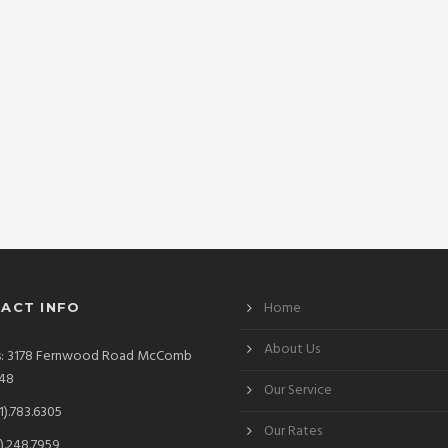
Home
ACT INFO
About Us
s: 3178 Fernwood Road McComb
48
Our Service
1).783.6305
Our Rates
).248.7959