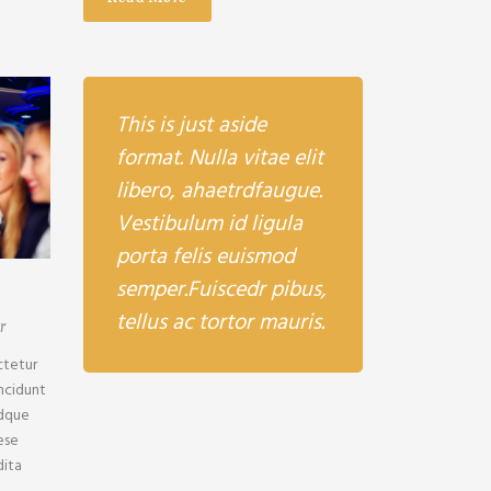
This is just aside
format. Nulla vitae elit
libero, ahaetrdfaugue.
Vestibulum id ligula
porta felis euismod
semper.Fuiscedr pibus,
M
tellus ac tortor mauris.
r
ctetur
incidunt
Idque
ese
dita