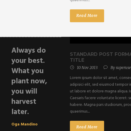
quaerimus....
Read More
Always do
STANDARD POST FORM
your best.
TITLE
10 Nov 2013
By
superuse
What you
Lorem ipsum dolor sit amet, conse
plant now,
adipisici elit, sed eiusmod tempor 
you will
ut labore et dolore magna aliqua. 
Caesaris facere voluntate liceret: s
harvest
habere. Magna pars studiorum, pro
later.
quaerimus....
Oga Mandino
Read More