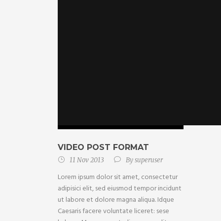
VIDEO POST FORMAT
11 Nov 2013
By
superuser
Lorem ipsum dolor sit amet, consectetur
adipisici elit, sed eiusmod tempor incidunt
ut labore et dolore magna aliqua. Idque
Caesaris facere voluntate liceret: sese