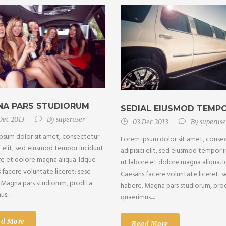
A PARS STUDIORUM
SEDIAL EIUSMOD TEMP
Dec 2013
By
superuser
03 Dec 2013
By
superuse
psum dolor sit amet, consectetur
Lorem ipsum dolor sit amet, conse
ci elit, sed eiusmod tempor incidunt
adipisici elit, sed eiusmod tempor 
re et dolore magna aliqua. Idque
ut labore et dolore magna aliqua. 
s facere voluntate liceret: sese
Caesaris facere voluntate liceret: s
 Magna pars studiorum, prodita
habere. Magna pars studiorum, pro
s....
quaerimus....
ad More
Read More