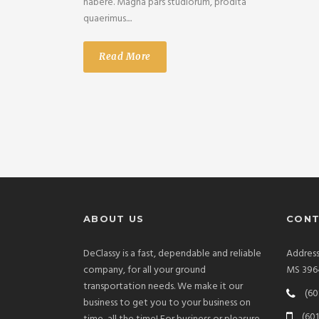
habere. Magna pars studiorum, prodita
quaerimus....
Read More
ABOUT US
CONT
DeClassy is a fast, dependable and reliable
Addres
company, for all your ground
MS 396
transportation needs. We make it our
(60
business to get you to your business on
(601