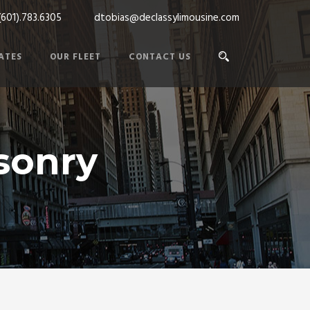
(601).783.6305
dtobias@declassylimousine.com
ATES
OUR FLEET
CONTACT US
sonry