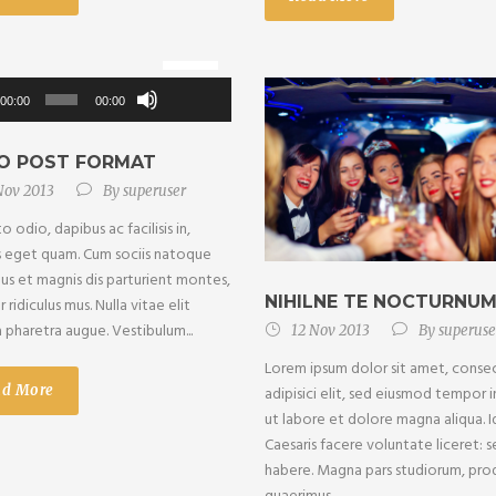
Use
Up/Down
Audio
00:00
00:00
Arrow
Player
keys
to
O POST FORMAT
increase
Nov 2013
By
superuser
or
to odio, dapibus ac facilisis in,
decrease
 eget quam. Cum sociis natoque
volume.
us et magnis dis parturient montes,
NIHILNE TE NOCTURNU
 ridiculus mus. Nulla vitae elit
a pharetra augue. Vestibulum...
12 Nov 2013
By
superuse
Lorem ipsum dolor sit amet, conse
ad More
adipisici elit, sed eiusmod tempor 
ut labore et dolore magna aliqua. 
Caesaris facere voluntate liceret: s
habere. Magna pars studiorum, pro