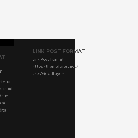
LINK POST FORMAT
AT
Link Post Format
http://themeforest.net/
r
user/GoodLayers
ctetur
incidunt
Idque
ese
dita