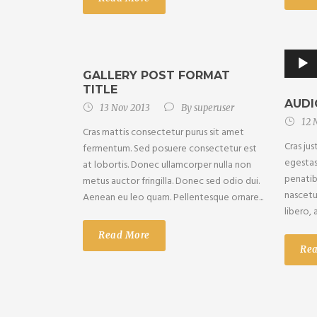
GALLERY POST FORMAT
TITLE
AUDI
13 Nov 2013
By
superuser
12 
Cras mattis consectetur purus sit amet
Cras jus
fermentum. Sed posuere consectetur est
egestas
at lobortis. Donec ullamcorper nulla non
penatib
metus auctor fringilla. Donec sed odio dui.
nascetur
Aenean eu leo quam. Pellentesque ornare...
libero, 
Read More
Re